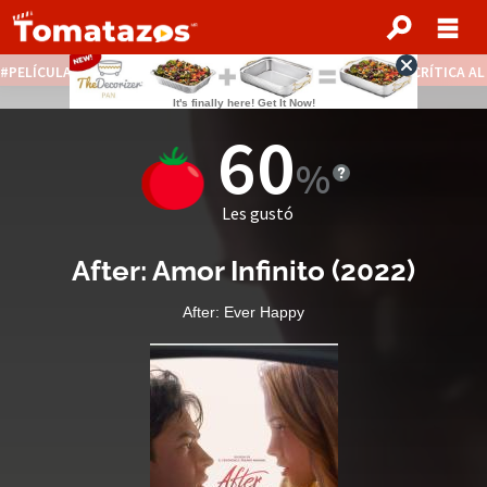
PELÍCULAS STREAMING GRATIS
NOTICIAS DESTACADAS
CRÍTICA A
60
Les gustó
After: Amor Infinito
(
2022
)
After: Ever Happy