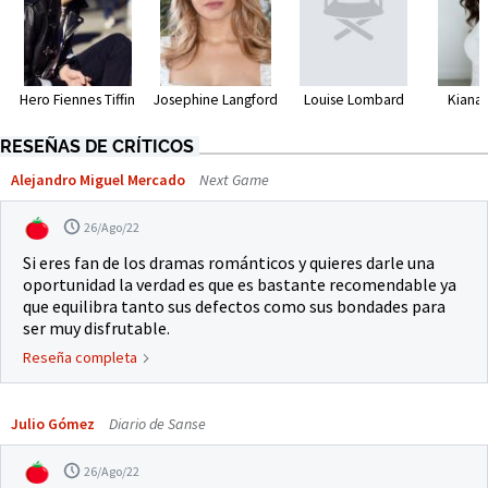
Hero Fiennes Tiffin
Louise Lombard
Kiana
Josephine Langford
RESEÑAS DE CRÍTICOS
Alejandro Miguel Mercado
Next Game
26/Ago/22
Si eres fan de los dramas románticos y quieres darle una
oportunidad la verdad es que es bastante recomendable ya
que equilibra tanto sus defectos como sus bondades para
ser muy disfrutable.
Reseña completa
Julio Gómez
Diario de Sanse
26/Ago/22