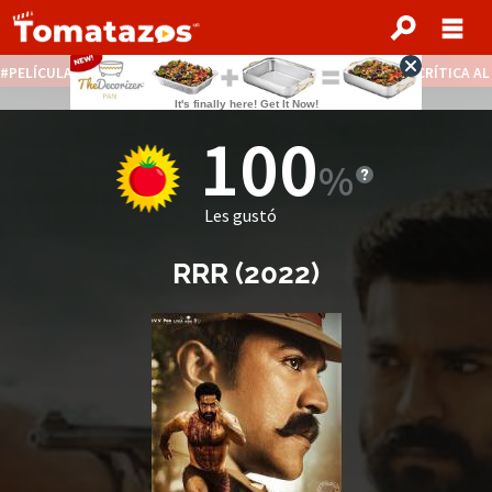
PELÍCULAS STREAMING GRATIS
NOTICIAS DESTACADAS
CRÍTICA A
100
Les gustó
RRR
(
2022
)