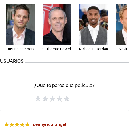
Justin Chambers
C. Thomas Howell
Michael B. Jordan
Kevin
USUARIOS
¿Qué te pareció la pelicula?
dennyricorangel