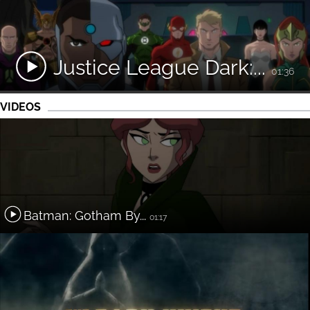
Justice League Dark:...
01:36
VIDEOS
Batman: Gotham By...
01:17