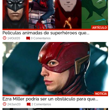
ARTÍCULO
Películas animadas de superhéroes que...
14/Oct/20
0 Comentarios
NOTICIA
Ezra Miller podría ser un obstáculo para que...
24/Jun/20
2 Comentarios