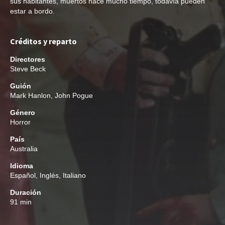
sus habitantes, muertos hace mucho tiempo, todavía pueden
estar a bordo.
Créditos y reparto
Directores
Steve Beck
Guión
Mark Hanlon
,
John Pogue
Género
Horror
País
Australia
Idioma
Español, Inglés, Italiano
Duración
91 min