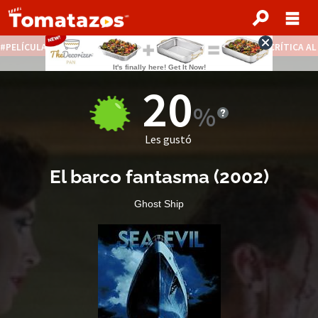
PELÍCULAS STREAMING GRATIS
NOTICIAS DESTACADAS
CRÍTICA A
20
Les gustó
El barco fantasma
(
2002
)
Ghost Ship