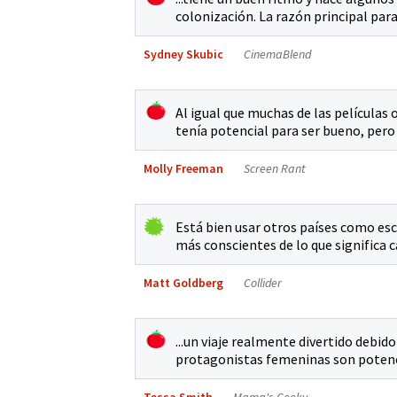
colonización. La razón principal para
Sydney Skubic
CinemaBlend
Al igual que muchas de las películas
tenía potencial para ser bueno, pero
Molly Freeman
Screen Rant
Está bien usar otros países como esc
más conscientes de lo que significa ca
Matt Goldberg
Collider
...un viaje realmente divertido debido
protagonistas femeninas son potenc
Tessa Smith
Mama's Geeky