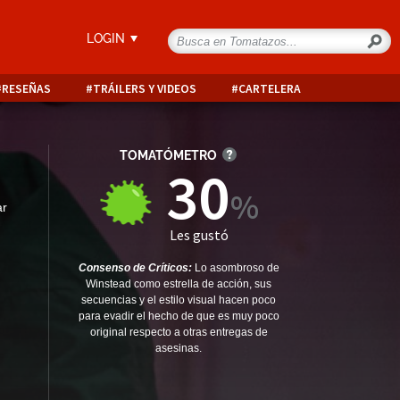
LOGIN
RESEÑAS
TRÁILERS Y VIDEOS
CARTELERA
TOMATÓMETRO
30
ar
Les gustó
Consenso de Críticos:
Lo asombroso de
Winstead como estrella de acción, sus
secuencias y el estilo visual hacen poco
para evadir el hecho de que es muy poco
original respecto a otras entregas de
asesinas.