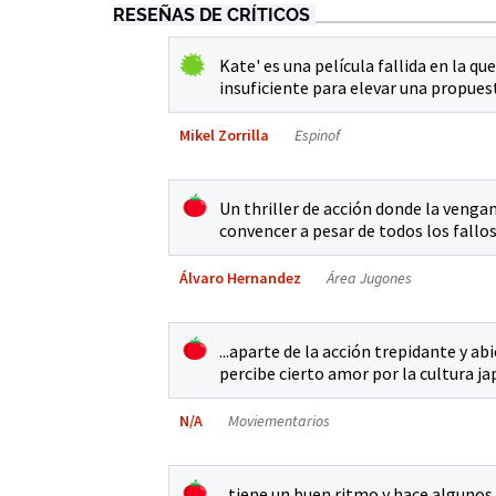
RESEÑAS DE CRÍTICOS
Kate' es una película fallida en la 
insuficiente para elevar una propuest
Mikel Zorrilla
Espinof
Un thriller de acción donde la vengan
convencer a pesar de todos los fallos 
Álvaro Hernandez
Área Jugones
...aparte de la acción trepidante y a
percibe cierto amor por la cultura ja
N/A
Moviementarios
...tiene un buen ritmo y hace algunos