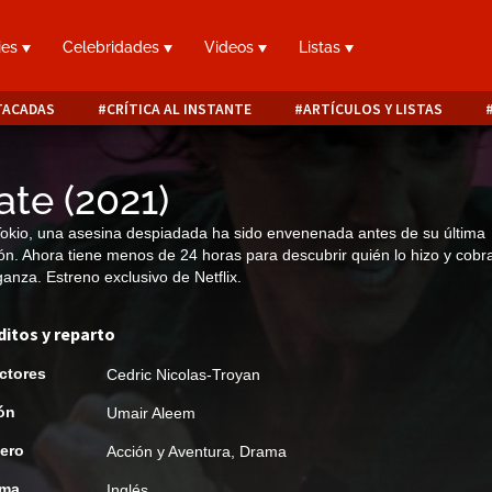
ies
Celebridades
Videos
Listas
TACADAS
CRÍTICA AL INSTANTE
ARTÍCULOS Y LISTAS
ate
(
2021
)
okio, una asesina despiadada ha sido envenenada antes de su última
ón. Ahora tiene menos de 24 horas para descubrir quién lo hizo y cobr
anza. Estreno exclusivo de Netflix.
ditos y reparto
ctores
Cedric Nicolas-Troyan
ón
Umair Aleem
ero
Acción y Aventura
,
Drama
oma
Inglés