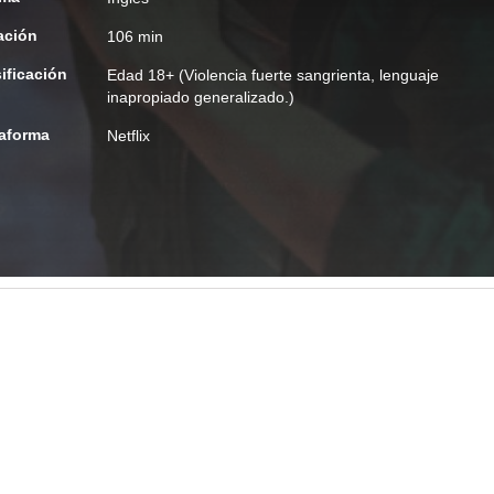
ación
106 min
ificación
Edad
18+ (Violencia fuerte sangrienta, lenguaje
inapropiado generalizado.)
taforma
Netflix