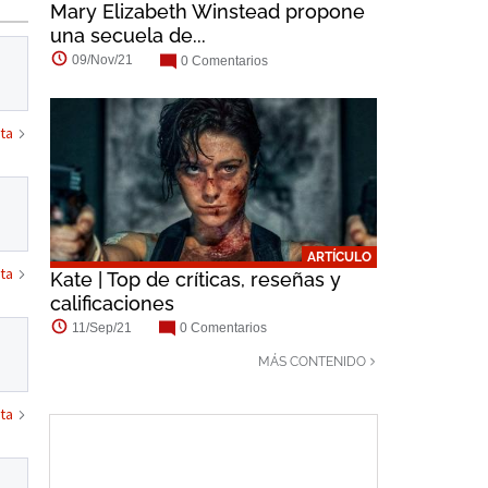
Mary Elizabeth Winstead propone
una secuela de...
09/Nov/21
0 Comentarios
ta
ARTÍCULO
ta
Kate | Top de críticas, reseñas y
calificaciones
11/Sep/21
0 Comentarios
MÁS CONTENIDO
ta