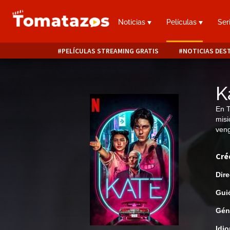
Noticias
Películas
Ser
PELÍCULAS STREAMING GRATIS
NOTICIAS DES
K
En T
misi
veng
Cré
Dire
Gui
Gén
Idi