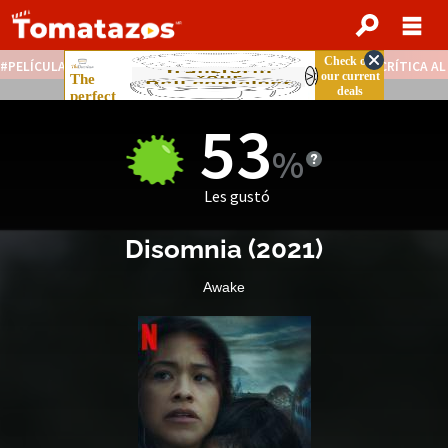
PELÍCULAS STREAMING GRATIS
NOTICIAS DESTACADAS
CRÍTICA A
53
Les gustó
Disomnia
(
2021
)
Awake