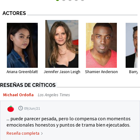
ACTORES
Ariana Greenblatt
Shamier Anderson
Barry
Jennifer Jason Leigh
RESEÑAS DE CRÍTICOS
Michael Ordoña
Los Angeles Times
09/Jun/21
... puede parecer pesada, pero lo compensa con momentos
emocionales honestos y puntos de trama bien ejecutados.
Reseña completa