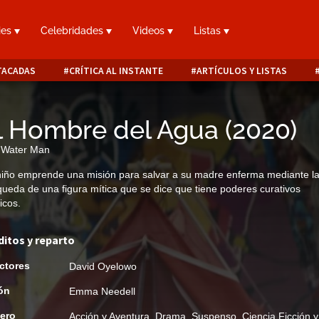
ies
Celebridades
Videos
Listas
TACADAS
CRÍTICA AL INSTANTE
ARTÍCULOS Y LISTAS
l Hombre del Agua
(
2020
)
 Water Man
iño emprende una misión para salvar a su madre enferma mediante l
ueda de una figura mítica que se dice que tiene poderes curativos
icos.
ditos y reparto
ctores
David Oyelowo
ón
Emma Needell
ero
Acción y Aventura
,
Drama
,
Suspenso
,
Ciencia Ficción y