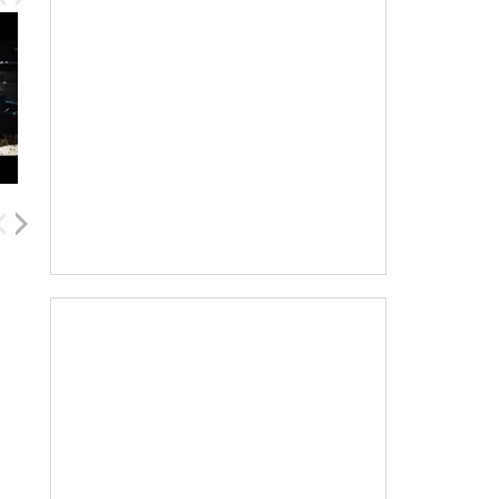
Lonnie Chavis
Ted Rooney
Holden Goyette