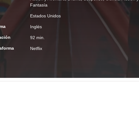
Fantasía
s
Estados Unidos
oma
Inglés
ación
92 min.
taforma
Netflix