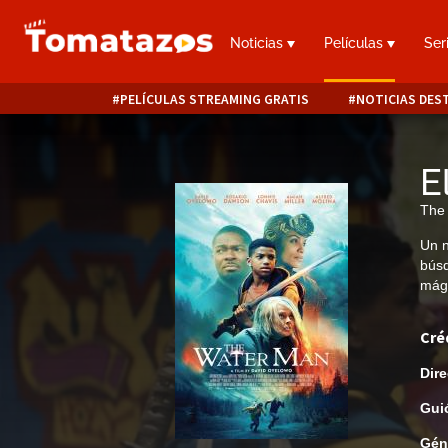
Noticias
Películas
Ser
PELÍCULAS STREAMING GRATIS
NOTICIAS DES
E
The
Un n
búsq
mág
Cré
Dire
Gui
Gén