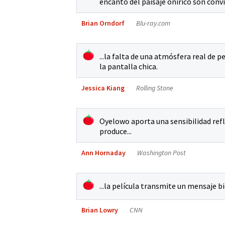
encanto del paisaje onírico son con
Brian Orndorf
Blu-ray.com
...la falta de una atmósfera real de p
la pantalla chica.
Jessica Kiang
Rolling Stone
Oyelowo aporta una sensibilidad refl
produce...
Ann Hornaday
Washington Post
...la película transmite un mensaje b
Brian Lowry
CNN