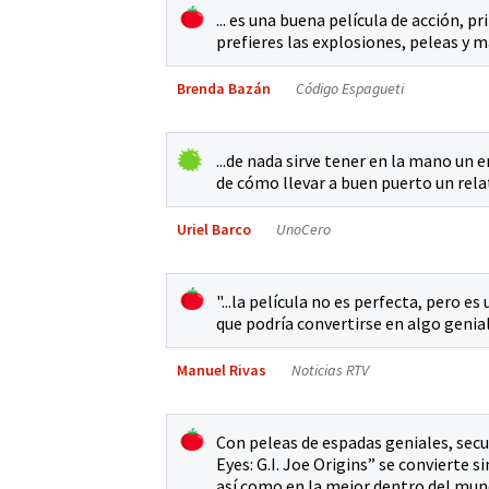
... es una buena película de acción,
prefieres las explosiones, peleas y 
Brenda Bazán
Código Espagueti
...de nada sirve tener en la mano un e
de cómo llevar a buen puerto un relat
Uriel Barco
UnoCero
"...la película no es perfecta, pero e
que podría convertirse en algo genial
Manuel Rivas
Noticias RTV
Con peleas de espadas geniales, secu
Eyes: G.I. Joe Origins” se convierte 
así como en la mejor dentro del mundo