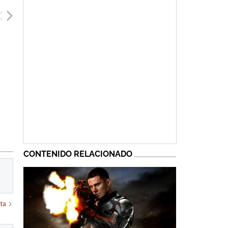
Takehiro Hira
Haruka Abe
Peter Mensah
CONTENIDO RELACIONADO
ta