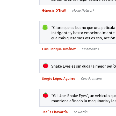
Génesis O'Neill
Movie Network
"Claro que es bueno que una película
intrigante y hasta emocionalmente im
que más queremos ver es eso, acción. 
Luis Enrique Jiménez
Cinemedios
Snake Eyes es sin duda la mejor pelícu
Sergio López Aguirre
Cine Premiere
“G.I. Joe: Snake Eyes”, un vehículo 
mantiene afinado la maquinaria y la
Jesús Chavarría
La Razón