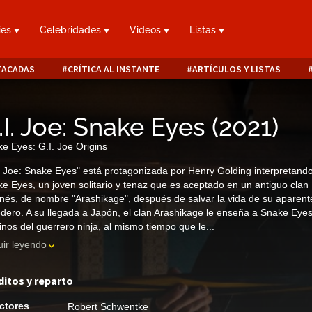
ies
Celebridades
Videos
Listas
TACADAS
CRÍTICA AL INSTANTE
ARTÍCULOS Y LISTAS
.I. Joe: Snake Eyes
(
2021
)
e Eyes: G.I. Joe Origins
. Joe: Snake Eyes" está protagonizada por Henry Golding interpretand
e Eyes, un joven solitario y tenaz que es aceptado en un antiguo clan
nés, de nombre "Arashikage", después de salvar la vida de su aparent
dero. A su llegada a Japón, el clan Arashikage le enseña a Snake Eyes
nos del guerrero ninja, al mismo tiempo que le...
ir leyendo
ditos y reparto
ctores
Robert Schwentke