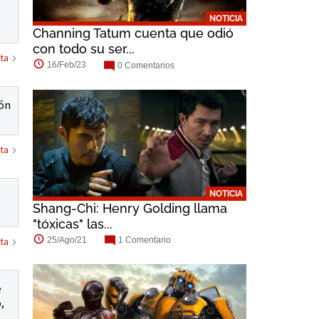
NOTICIA
Channing Tatum cuenta que odió
con todo su ser...
ta
16/Feb/23
0 Comentarios
ión
ta
NOTICIA
Shang-Chi: Henry Golding llama
"tóxicas" las...
ta
25/Ago/21
1 Comentario
e
,