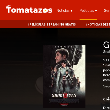
Noticias
Películas
Ser
PELÍCULAS STREAMING GRATIS
NOTICIAS DES
G
Snak
"G.I
Snak
japo
here
cami
Segu
Cré
Dire