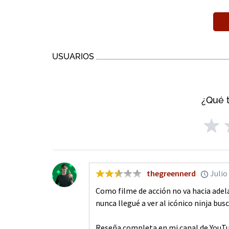
USUARIOS
¿Qué t
thegreennerd
Julio
Como filme de acción no va hacia ade
nunca llegué a ver al icónico ninja bu
Reseña completa en mi canal de YouT