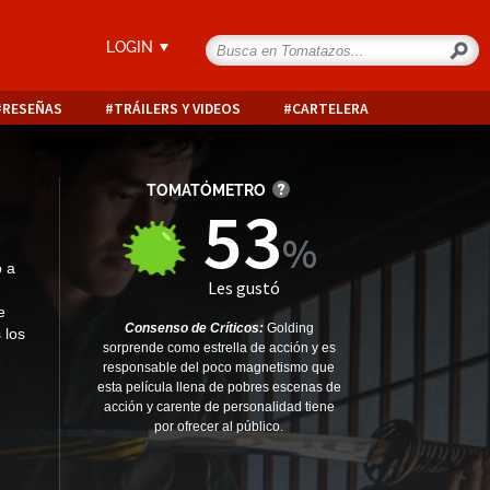
LOGIN
RESEÑAS
TRÁILERS Y VIDEOS
CARTELERA
TOMATÓMETRO
53
o a
Les gustó
e
Consenso de Críticos:
Golding
 los
sorprende como estrella de acción y es
responsable del poco magnetismo que
esta película llena de pobres escenas de
acción y carente de personalidad tiene
por ofrecer al público.