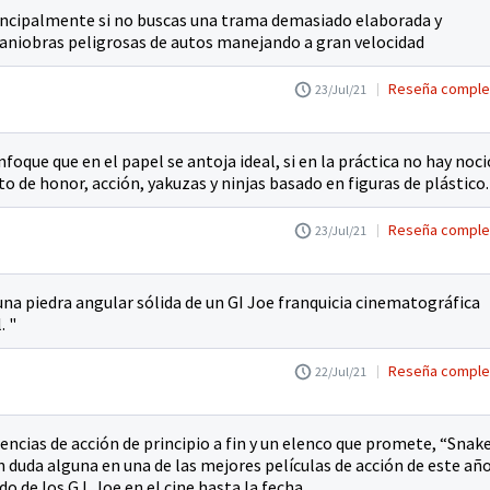
 principalmente si no buscas una trama demasiado elaborada y
maniobras peligrosas de autos manejando a gran velocidad
Reseña comple
23/Jul/21
nfoque que en el papel se antoja ideal, si en la práctica no hay noc
o de honor, acción, yakuzas y ninjas basado en figuras de plástico.
Reseña comple
23/Jul/21
s una piedra angular sólida de un GI Joe franquicia cinematográfica
. "
Reseña comple
22/Jul/21
encias de acción de principio a fin y un elenco que promete, “Snak
sin duda alguna en una de las mejores películas de acción de este año
 de los G.I. Joe en el cine hasta la fecha.