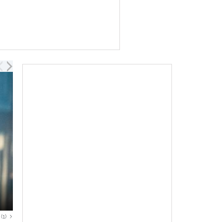
G.I. Joe: Snake Eyes -...
02:1
(1)