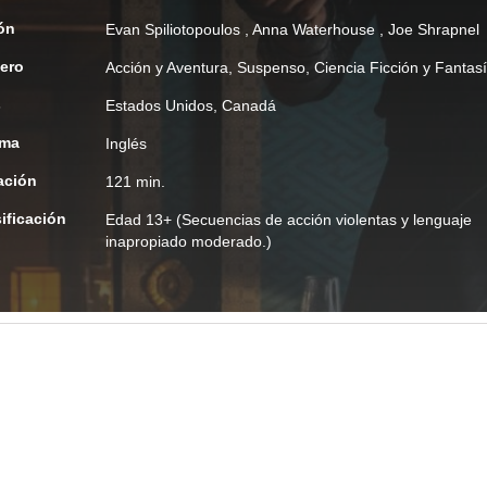
ón
Evan Spiliotopoulos
,
Anna Waterhouse
,
Joe Shrapnel
ero
Acción y Aventura
,
Suspenso
,
Ciencia Ficción y Fantas
s
Estados Unidos, Canadá
oma
Inglés
ación
121 min.
ificación
Edad
13+ (Secuencias de acción violentas y lenguaje
inapropiado moderado.)