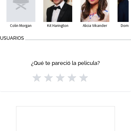
Colin Morgan
Kit Harington
Alicia Vikander
Domin
USUARIOS
¿Qué te pareció la pelicula?