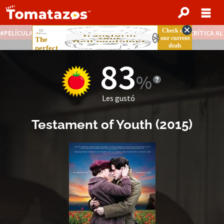
PELÍCULAS STREAMING GRATIS
NOTICIAS DESTACADAS
CRÍTICA A
83
Les gustó
Testament of Youth
(
2015
)