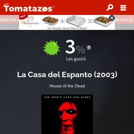
PELÍCULAS STREAMING GRATIS
NOTICIAS DESTACADAS
CRÍTICA A
3
Les gustó
La Casa del Espanto
(
2003
)
House of the Dead