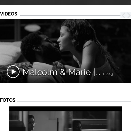
VIDEOS
Malcolm & Marie |...
02:43
FOTOS