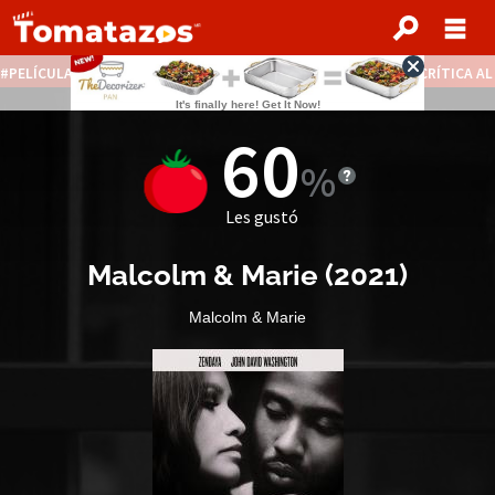
PELÍCULAS STREAMING GRATIS
NOTICIAS DESTACADAS
CRÍTICA A
60
Les gustó
Malcolm & Marie
(
2021
)
Malcolm & Marie