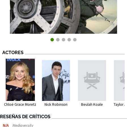
ACTORES
Nick Robinson
Beulah Koale
Taylor 
Chloë Grace Moretz
RESEÑAS DE CRÍTICOS
N/A
Mediaversity