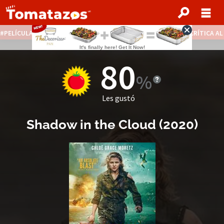
PELÍCULAS STREAMING GRATIS
NOTICIAS DESTACADAS
CRÍTICA A
80
Les gustó
Shadow in the Cloud
(
2020
)