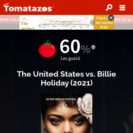
PELÍCULAS STREAMING GRATIS
NOTICIAS DESTACADAS
CRÍTICA A
60
Les gustó
The United States vs. Billie
Holiday
(
2021
)