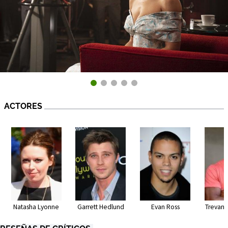
ACTORES
Natasha Lyonne
Garrett Hedlund
Evan Ross
Trevant