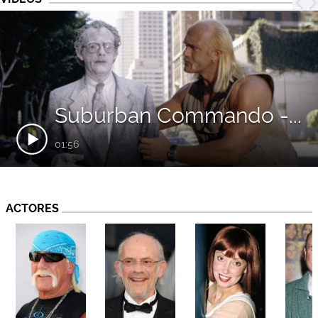
Suburban Commando -...
01:56
ACTORES