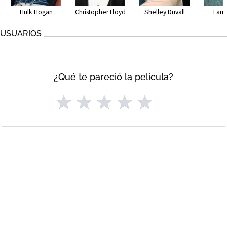
Hulk Hogan
Christopher Lloyd
Shelley Duvall
Larry
USUARIOS
¿Qué te pareció la pelicula?