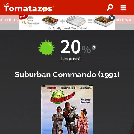
PELÍCULAS STREAMING GRATIS
NOTICIAS DESTACADAS
CRÍTICA A
20
Les gustó
Suburban Commando
(
1991
)