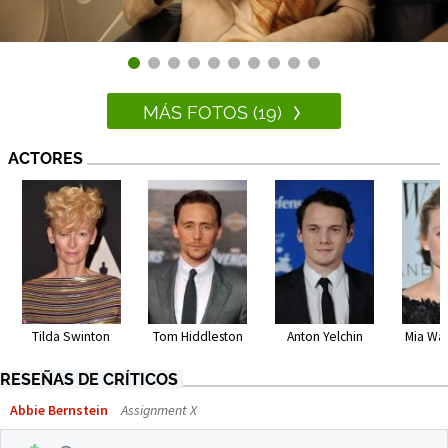
MÁS FOTOS (19)
ACTORES
Tilda Swinton
Tom Hiddleston
Anton Yelchin
Mia Wa
RESEÑAS DE CRÍTICOS
Abbie Bernstein
Assignment X