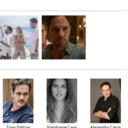
Tony Dalton
Stephanie Cayo
Alejandro Calva