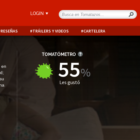
LOGIN
RESEÑAS
TRÁILERS Y VIDEOS
CARTELERA
TOMATÓMETRO
55
o en
d;
su
Les gustó
una