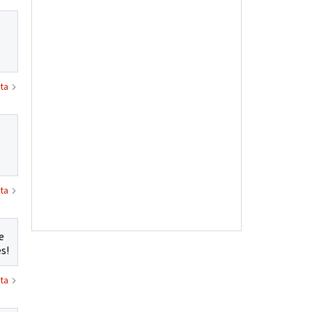
ta
ta
e
s!
ta