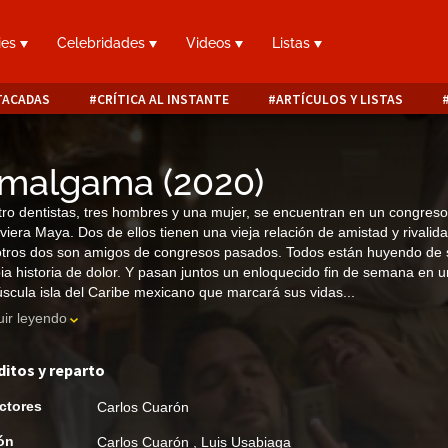
ies
Celebridades
Videos
Listas
TACADAS
CRÍTICA AL INSTANTE
ARTÍCULOS Y LISTAS
malgama
(
2020
)
ro dentistas, tres hombres y una mujer, se encuentran en un congres
iviera Maya. Dos de ellos tienen una vieja relación de amistad y rivalida
otros dos son amigos de congresos pasados. Todos están huyendo de 
ia historia de dolor. Y pasan juntos un enloquecido fin de semana en 
scula isla del Caribe mexicano que marcará sus vidas...
ir leyendo
ditos y reparto
ctores
Carlos Cuarón
ón
Carlos Cuarón
,
Luis Usabiaga