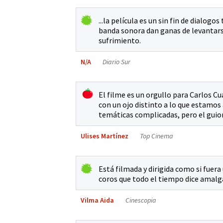
...la película es un sin fin de dialog
banda sonora dan ganas de levantarse 
sufrimiento.
N/A
Diario Sur
El filme es un orgullo para Carlos C
con un ojo distinto a lo que estamo
temáticas complicadas, pero el guion
Ulises Martínez
Top Cinema
Está filmada y dirigida como si fuera
coros que todo el tiempo dice amalga
Vilma Aida
Cinescopia