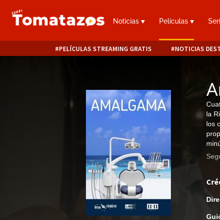
Noticias
Películas
Ser
PELÍCULAS STREAMING GRATIS
NOTICIAS DES
A
Cuat
la R
los 
prop
minú
Segu
Cré
Dire
Gui