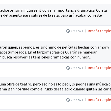
os tediosos, sin ningún sentido y sin importancia drámatica. Con la
del asiento para salirse de la sala, para así, acabar con este
Reseña comple
07/Dic/21
uarón quien, sabemos, es sinónimo de películas hechas con amor y
s acostumbrados. En el largometraje de Cuarón se manejan
 busca resolver las tensiones dramáticas con humor...
Reseña comple
07/Dic/21
 una obra de teatro, pero eso no es lo peor, lo peor es una música d
ma ¡tan horrible como el ruido del taladro cuando quitan las carie
Reseña comple
07/Dic/21