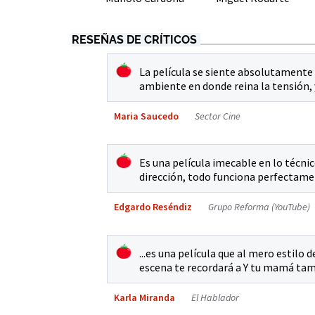
RESEÑAS DE CRÍTICOS
La película se siente absolutamente 
ambiente en donde reina la tensión, y
Maria Saucedo
Sector Cine
Es una película imecable en lo técni
dirección, todo funciona perfectame
Edgardo Reséndiz
Grupo Reforma (YouTube)
...es una película que al mero estilo
escena te recordará a Y tu mamá tamb
Karla Miranda
El Hablador