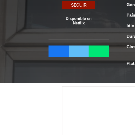
Gén
SEGUIR
Paí
Disponible en
Netflix
Idi
Dur
Clas
Pla