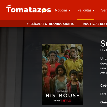
Noticias
Películas
Ser
PELÍCULAS STREAMING GRATIS
NOTICIAS DES
S
His
Una 
deva
una 
excl
Cré
Dire
Gui