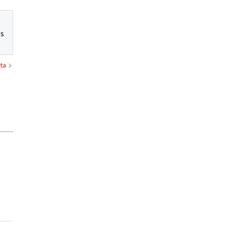
os
ta