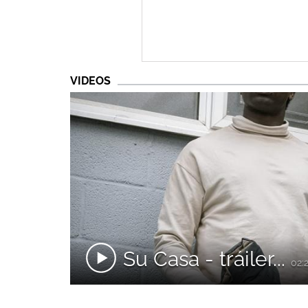
VIDEOS
Su Casa - tráiler...
02: