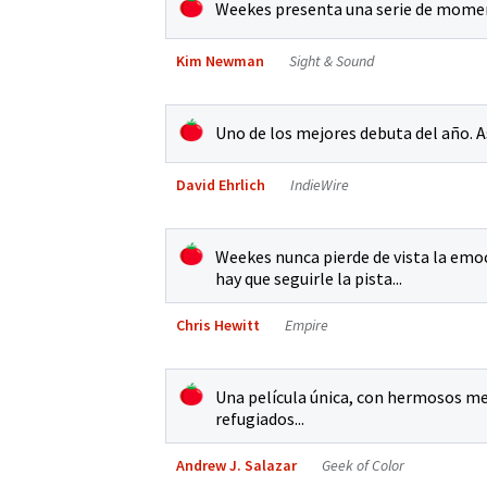
Weekes presenta una serie de momen
Kim Newman
Sight & Sound
Uno de los mejores debuta del año. As
David Ehrlich
IndieWire
Weekes nunca pierde de vista la emoc
hay que seguirle la pista...
Chris Hewitt
Empire
Una película única, con hermosos men
refugiados...
Andrew J. Salazar
Geek of Color