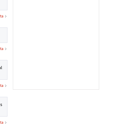
ta
ta
al
ta
os
ta