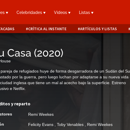
ies
Celebridades
Videos
Listas
TACADAS
CRÍTICA AL INSTANTE
ARTÍCULOS Y LISTAS
u Casa
(
2020
)
 House
pareja de refugiados huye de forma desgarradora de un Sudán del Su
stado por la guerra, pero luego luchan por adaptarse a su nueva vida
ciudad inglesa que tiene un mal al acecho bajo la superficie. Estreno
usivo e Netflix.
ditos y reparto
ctores
Remi Weekes
ón
Felicity Evans
,
Toby Venables
,
Remi Weekes