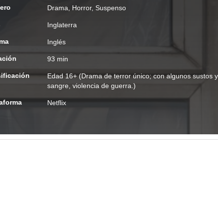
ero
Drama
,
Horror
,
Suspenso
s
Inglaterra
oma
Inglés
ación
93 min
ificación
Edad
16+ (Drama de terror único; con algunos sustos y
sangre, violencia de guerra.)
taforma
Netflix