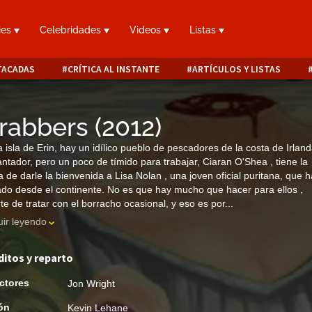
ies
Celebridades
Videos
Listas
TACADAS
CRÍTICA AL INSTANTE
ARTÍCULOS Y LISTAS
rabbers
(
2012
)
a isla de Erin, hay un idílico pueblo de pescadores de la costa de Irland
ntador, pero un poco de tímido para trabajar, Ciaran O'Shea , tiene la
a de darle la bienvenida a Lisa Nolan , una joven oficial puritana, que h
ado desde el continente. No es que hay mucho que hacer para ellos ,
te de tratar con el borracho ocasional, y eso es por...
ir leyendo
ditos y reparto
ctores
Jon Wright
ón
Kevin Lehane