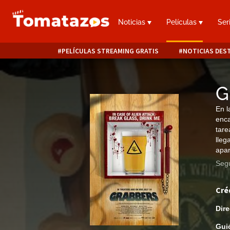
Noticias
Películas
Ser
PELÍCULAS STREAMING GRATIS
NOTICIAS DES
G
En l
enca
tare
lleg
apar
Segu
Cré
Dire
Gui