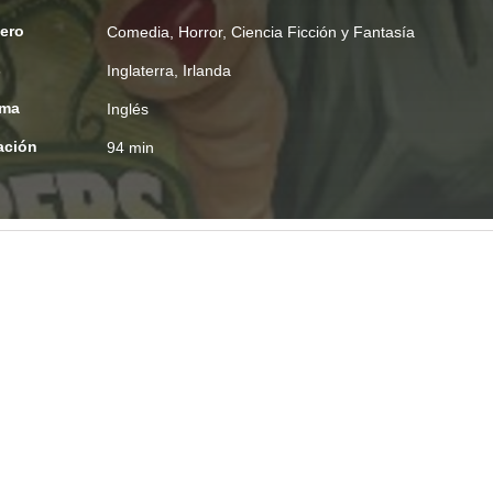
ero
Comedia
,
Horror
,
Ciencia Ficción y Fantasía
s
Inglaterra, Irlanda
oma
Inglés
ación
94 min