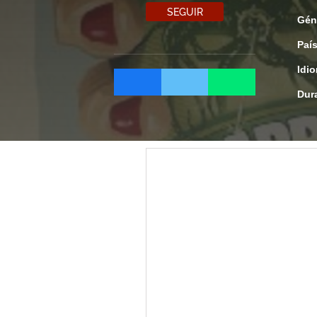
SEGUIR
Gén
Paí
Idi
Dur