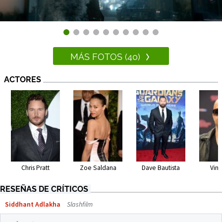
MÁS FOTOS (40)
ACTORES
Chris Pratt
Zoe Saldana
Dave Bautista
Vin 
RESEÑAS DE CRÍTICOS
Siddhant Adlakha
Slashfilm