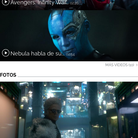
Avengers: Infinity War...
02:26
Nebula habla de su...
02:54
MÁS VIDEOS (10)
FOTOS