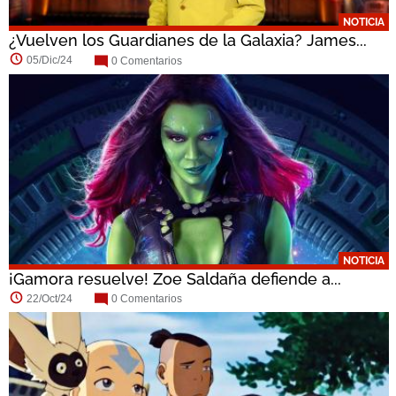
NOTICIA
¿Vuelven los Guardianes de la Galaxia? James...
05/Dic/24
0 Comentarios
NOTICIA
¡Gamora resuelve! Zoe Saldaña defiende a...
22/Oct/24
0 Comentarios