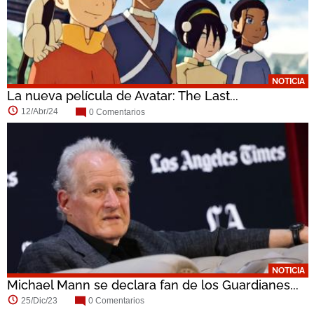
NOTICIA
La nueva película de Avatar: The Last...
12/Abr/24
0 Comentarios
NOTICIA
Michael Mann se declara fan de los Guardianes...
25/Dic/23
0 Comentarios