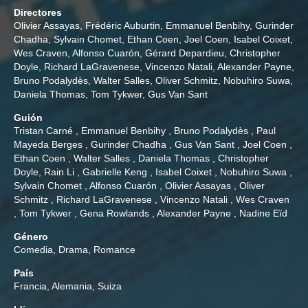
Directores
Olivier Assayas
,
Frédéric Auburtin
,
Emmanuel Benbihy
,
Gurinder
Chadha
,
Sylvain Chomet
,
Ethan Coen
,
Joel Coen
,
Isabel Coixet
,
Wes Craven
,
Alfonso Cuarón
,
Gérard Depardieu
,
Christopher
Doyle
,
Richard LaGravenese
,
Vincenzo Natali
,
Alexander Payne
,
Bruno Podalydès
,
Walter Salles
,
Oliver Schmitz
,
Nobuhiro Suwa
,
Daniela Thomas
,
Tom Tykwer
,
Gus Van Sant
Guión
Tristan Carné
,
Emmanuel Benbihy
,
Bruno Podalydès
,
Paul
Mayeda Berges
,
Gurinder Chadha
,
Gus Van Sant
,
Joel Coen
,
Ethan Coen
,
Walter Salles
,
Daniela Thomas
,
Christopher
Doyle
,
Rain Li
,
Gabrielle Keng
,
Isabel Coixet
,
Nobuhiro Suwa
,
Sylvain Chomet
,
Alfonso Cuarón
,
Olivier Assayas
,
Oliver
Schmitz
,
Richard LaGravenese
,
Vincenzo Natali
,
Wes Craven
,
Tom Tykwer
,
Gena Rowlands
,
Alexander Payne
,
Nadine Eïd
Género
Comedia
,
Drama
,
Romance
País
Francia, Alemania, Suiza