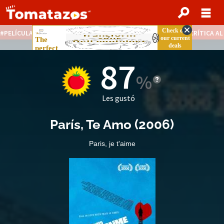
PELÍCULAS STREAMING GRATIS
NOTICIAS DESTACADAS
CRÍTICA A
87
Les gustó
París, Te Amo
(
2006
)
Paris, je t'aime