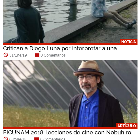
NOTICIA
Critican a Diego Luna por interpretar a una...
31/Ene/19
0 Comentarios
ARTÍCULO
FICUNAM 2018: lecciones de cine con Nobuhiro
Suwa
03/Mar/18
0 Comentarios