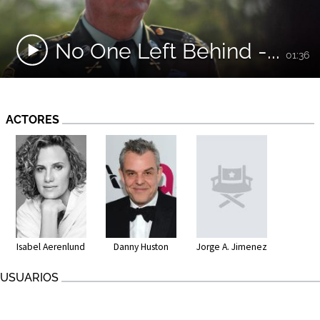
No One Left Behind -...
01:36
ACTORES
Isabel Aerenlund
Danny Huston
Jorge A. Jimenez
USUARIOS