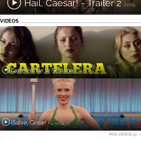
Hail, Caesar! - Trailer 2
02:05
VIDEOS
Cartelera de la Semana...
00:59
¡Salve, César! -...
02:34
MÁS VIDEOS (5)