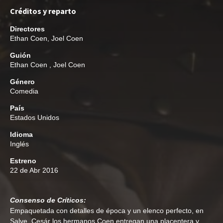
Créditos y reparto
Directores
Ethan Coen
,
Joel Coen
Guión
Ethan Coen
,
Joel Coen
Género
Comedia
País
Estados Unidos
Idioma
Inglés
Estreno
22 de Abr 2016
Consenso de Críticos:
Empaquetada con detalles de época y un elenco perfecto, en
Salve, Cesár los hermanos Coen entregan una placentera y