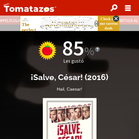
PELÍCULAS STREAMING GRATIS
NOTICIAS DESTACADAS
CRÍTICA A
85
Les gustó
¡Salve, César!
(
2016
)
Hail, Caesar!