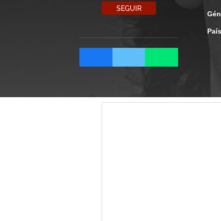
SEGUIR
Gén
Paí