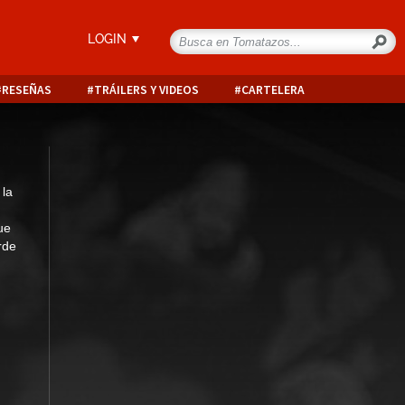
LOGIN
RESEÑAS
TRÁILERS Y VIDEOS
CARTELERA
 la
ue
rde