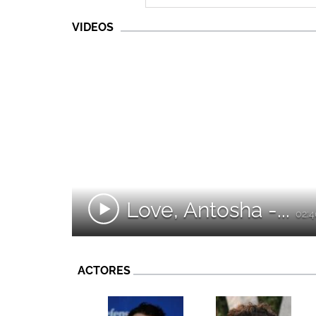
VIDEOS
Love, Antosha -...
02:4
ACTORES