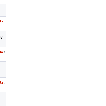
ta
uy
ta
e
ta