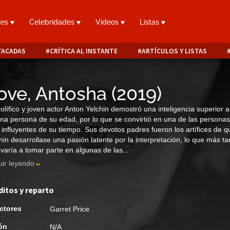
ies
Celebridades
Videos
Listas
TACADAS
CRÍTICA AL INSTANTE
ARTÍCULOS Y LISTAS
ove, Antosha
(
2019
)
rolífico y joven actor Anton Yelchin demostró una inteligencia superior a
na persona de su edad, por lo que se convirtió en una de las personas
influyentes de su tiempo. Sus devotos padres fueron los artífices de q
hin desarrollase una pasión latente por la interpretación, lo que más ta
levaría a tomar parte en algunas de las...
ir leyendo
ditos y reparto
ctores
Garret Price
ón
N/A