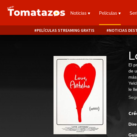
Noticias
Películas
Ser
PELÍCULAS STREAMING GRATIS
NOTICIAS DES
L
El p
de u
más 
Yelc
le l
Segu
Cré
Dire
Gui