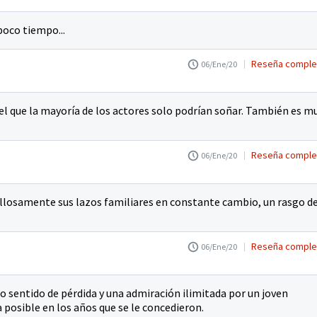
oco tiempo...
Reseña comple
06/Ene/20
l que la mayoría de los actores solo podrían soñar. También es m
Reseña comple
06/Ene/20
illosamente sus lazos familiares en constante cambio, un rasgo d
Reseña comple
06/Ene/20
 sentido de pérdida y una admiración ilimitada por un joven
 posible en los años que se le concedieron.