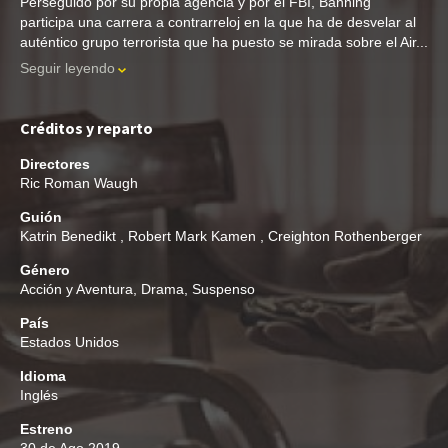
Perseguido por su propia agencia y por el FBI, Banning
participa una carrera a contrarreloj en la que ha de desvelar al
auténtico grupo terrorista que ha puesto se mirada sobre el Air...
Seguir leyendo
Créditos y reparto
Directores
Ric Roman Waugh
Guión
Katrin Benedikt
,
Robert Mark Kamen
,
Creighton Rothenberger
Género
Acción y Aventura
,
Drama
,
Suspenso
País
Estados Unidos
Idioma
Inglés
Estreno