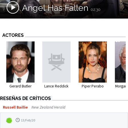
Angel Has Fallen
02:30
ACTORES
Gerard Butler
Lance Reddick
Piper Perabo
Morgan
RESEÑAS DE CRÍTICOS
Russell Baillie
New Zealand Herald
13/Feb/20