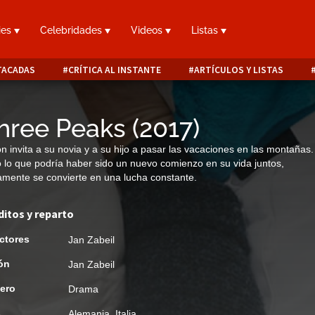
ies
Celebridades
Videos
Listas
TACADAS
CRÍTICA AL INSTANTE
ARTÍCULOS Y LISTAS
hree Peaks
(
2017
)
n invita a su novia y a su hijo a pasar las vacaciones en las montañas.
 lo que podría haber sido un nuevo comienzo en su vida juntos,
amente se convierte en una lucha constante.
ditos y reparto
ctores
Jan Zabeil
ón
Jan Zabeil
ero
Drama
s
Alemania, Italia