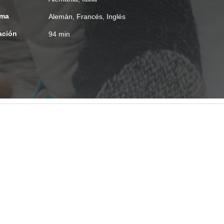
oma
Alemán, Francés, Inglés
ación
94 min