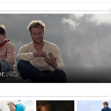
r...
01:35