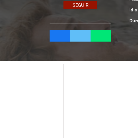
SEGUIR
Idi
Dur