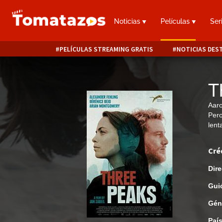
Noticias
Películas
Ser
PELÍCULAS STREAMING GRATIS
NOTICIAS DES
T
Aaro
Pero
lent
Cré
Dire
Gui
Gén
Paí