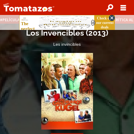
PELÍCULAS STREAMING GRATIS
NOTICIAS DESTACADAS
CRÍTICA A
Los Invencibles
(
2013
)
Les invincibles