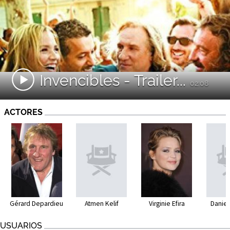
Invencibles - Trailer...
02:08
ACTORES
Gérard Depardieu
Atmen Kelif
Virginie Efira
Daniel
USUARIOS