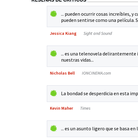
... pueden ocurrir cosas increíbles, 
pueden sentirse como una película. 
Jessica Kiang
Sight and Sound
... es una telenovela delirantemente i
nuestras vidas...
Nicholas Bell
IONCINEMA.com
La bondad se desperdicia en esta i
Kevin Maher
Times
... es un asunto ligero que se basa en 