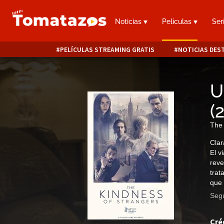
Noticias
Películas
Ser
PELÍCULAS STREAMING GRATIS
NOTICIAS DES
U
(
The 
Clar
El v
reve
trat
que 
Segu
Cré