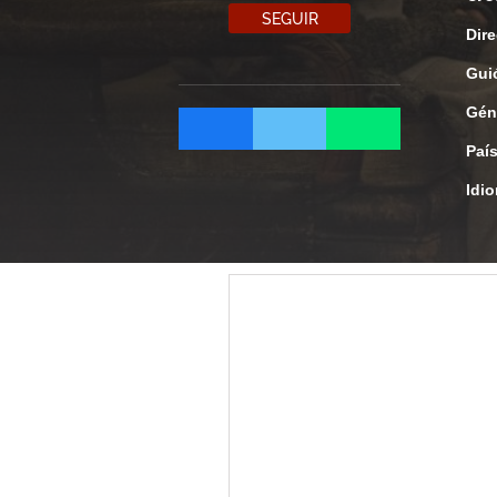
SEGUIR
Dire
Gui
Gén
Paí
Idi