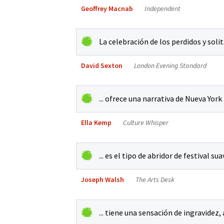
Geoffrey Macnab
Independent
La celebración de los perdidos y soli
David Sexton
London Evening Standard
... ofrece una narrativa de Nueva Yor
Ella Kemp
Culture Whisper
... es el tipo de abridor de festival s
Joseph Walsh
The Arts Desk
... tiene una sensación de ingravide