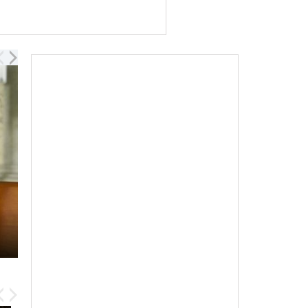
The Kindness of...
02:27