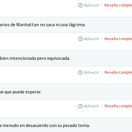
Reseña comple
08/Ene/20
tarios de Manhattan no saca ni una lágrima.
Reseña comple
08/Ene/20
k bien intencionada pero equivocada.
Reseña comple
08/Ene/20
uave que puede esperar.
Reseña comple
08/Ene/20
z, a menudo en desacuerdo con su pesado tema.