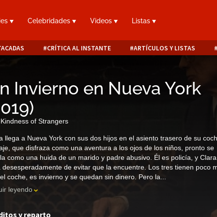
ies
Celebridades
Videos
Listas
TACADAS
CRÍTICA AL INSTANTE
ARTÍCULOS Y LISTAS
n Invierno en Nueva York
2019
)
Kindness of Strangers
a llega a Nueva York con sus dos hijos en el asiento trasero de su coc
iaje, que disfraza como una aventura a los ojos de los niños, pronto se
la como una huida de un marido y padre abusivo. Él es policía, y Clara
a desesperadamente de evitar que la encuentre. Los tres tienen poco 
el coche, es invierno y se quedan sin dinero. Pero la...
ir leyendo
ditos y reparto