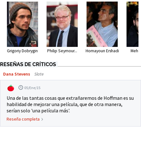
Grigoriy Dobrygin
Philip Seymour...
Homayoun Ershadi
Mehdi
RESEÑAS DE CRÍTICOS
Dana Stevens
Slate
05/Ene/15
Una de las tantas cosas que extrañaremos de Hoffman es su
habilidad de mejorar una película, que de otra manera,
serían solo 'una película más'.
Reseña completa