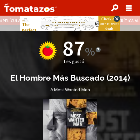
PELÍCULAS STREAMING GRATIS
NOTICIAS DESTACADAS
CRÍTICA A
87
Les gustó
El Hombre Más Buscado
(
2014
)
A Most Wanted Man