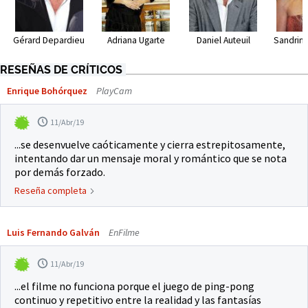
Gérard Depardieu
Adriana Ugarte
Daniel Auteuil
Sandrine
RESEÑAS DE CRÍTICOS
Enrique Bohórquez
PlayCam
11/Abr/19
...se desenvuelve caóticamente y cierra estrepitosamente,
intentando dar un mensaje moral y romántico que se nota
por demás forzado.
Reseña completa
Luis Fernando Galván
EnFilme
11/Abr/19
...el filme no funciona porque el juego de ping-pong
continuo y repetitivo entre la realidad y las fantasías