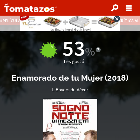
PELÍCULAS STREAMING GRATIS
NOTICIAS DESTACADAS
CRÍTICA A
53
Les gustó
Enamorado de tu Mujer
(
2018
)
L'Envers du décor