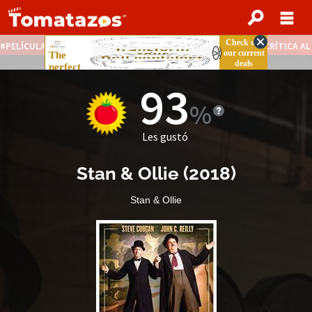
PELÍCULAS STREAMING GRATIS
NOTICIAS DESTACADAS
CRÍTICA A
93
Les gustó
Stan & Ollie
(
2018
)
Stan & Ollie