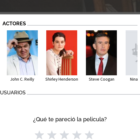
ACTORES
John C. Reilly
Shirley Henderson
Steve Coogan
Nina 
USUARIOS
¿Qué te pareció la pelicula?