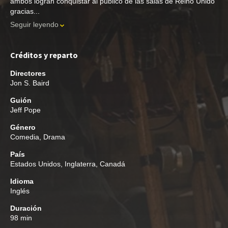
ambos logran conquistar al público de las salas de Reino Unido
gracias...
Seguir leyendo
Créditos y reparto
Directores
Jon S. Baird
Guión
Jeff Pope
Género
Comedia
,
Drama
País
Estados Unidos, Inglaterra, Canadá
Idioma
Inglés
Duración
98 min