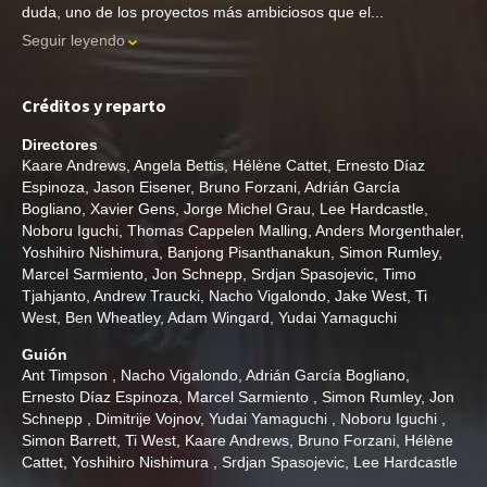
duda, uno de los proyectos más ambiciosos que el...
Seguir leyendo
Créditos y reparto
Directores
Kaare Andrews
,
Angela Bettis
,
Hélène Cattet
,
Ernesto Díaz
Espinoza
,
Jason Eisener
,
Bruno Forzani
,
Adrián García
Bogliano
,
Xavier Gens
,
Jorge Michel Grau
,
Lee Hardcastle
,
Noboru Iguchi
,
Thomas Cappelen Malling
,
Anders Morgenthaler
,
Yoshihiro Nishimura
,
Banjong Pisanthanakun
,
Simon Rumley
,
Marcel Sarmiento
,
Jon Schnepp
,
Srdjan Spasojevic
,
Timo
Tjahjanto
,
Andrew Traucki
,
Nacho Vigalondo
,
Jake West
,
Ti
West
,
Ben Wheatley
,
Adam Wingard
,
Yudai Yamaguchi
Guión
Ant Timpson
,
Nacho Vigalondo
,
Adrián García Bogliano
,
Ernesto Díaz Espinoza
,
Marcel Sarmiento
,
Simon Rumley
,
Jon
Schnepp
,
Dimitrije Vojnov
,
Yudai Yamaguchi
,
Noboru Iguchi
,
Simon Barrett
,
Ti West
,
Kaare Andrews
,
Bruno Forzani
,
Hélène
Cattet
,
Yoshihiro Nishimura
,
Srdjan Spasojevic
,
Lee Hardcastle