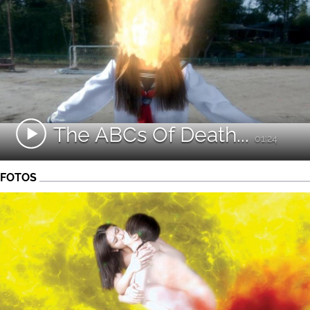
The ABCs Of Death...
01:24
FOTOS