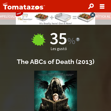
PELÍCULAS STREAMING GRATIS
NOTICIAS DESTACADAS
CRÍTICA A
35
Les gustó
The ABCs of Death
(
2013
)