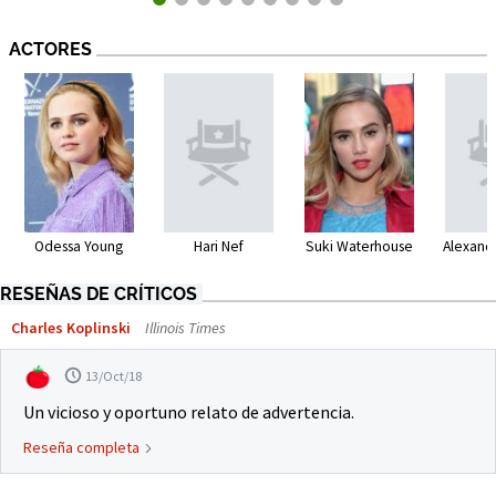
ACTORES
Odessa Young
Hari Nef
Suki Waterhouse
Alexand
RESEÑAS DE CRÍTICOS
Charles Koplinski
Illinois Times
13/Oct/18
Un vicioso y oportuno relato de advertencia.
Reseña completa