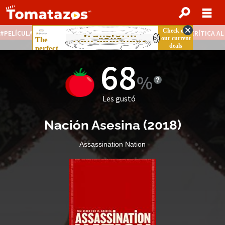
PELÍCULAS STREAMING GRATIS
NOTICIAS DESTACADAS
CRÍTICA A
68
Les gustó
Nación Asesina
(
2018
)
Assassination Nation