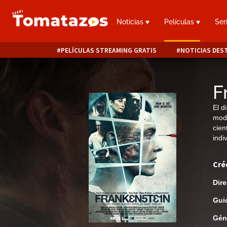
Noticias
Películas
Ser
PELÍCULAS STREAMING GRATIS
NOTICIAS DES
F
El d
mode
cien
indi
Cré
Dire
Gui
Gén