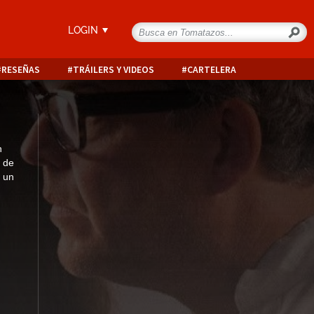
LOGIN
RESEÑAS
TRÁILERS Y VIDEOS
CARTELERA
n
 de
s un