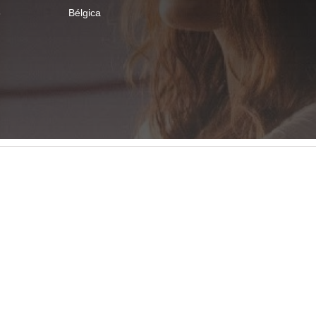
s
Bélgica