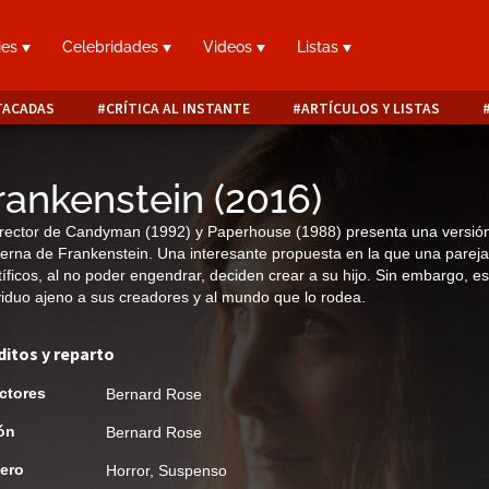
ies
Celebridades
Videos
Listas
TACADAS
CRÍTICA AL INSTANTE
ARTÍCULOS Y LISTAS
rankenstein
(
2016
)
irector de Candyman (1992) y Paperhouse (1988) presenta una versió
rna de Frankenstein. Una interesante propuesta en la que una pareja
tíficos, al no poder engendrar, deciden crear a su hijo. Sin embargo, e
viduo ajeno a sus creadores y al mundo que lo rodea.
ditos y reparto
ctores
Bernard Rose
ón
Bernard Rose
ero
Horror
,
Suspenso