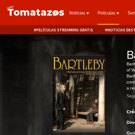
Noticias
Películas
Ser
PELÍCULAS STREAMING GRATIS
NOTICIAS DES
B
Bart
of W
Bart
cont
a re
Segu
Cré
Dire
Gui