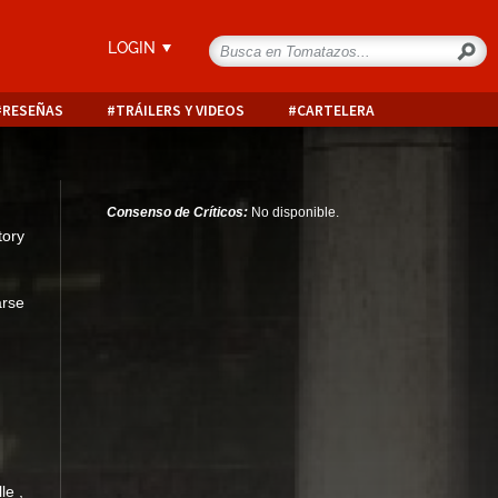
LOGIN
RESEÑAS
TRÁILERS Y VIDEOS
CARTELERA
Consenso de Críticos:
No disponible.
tory
arse
lle
,