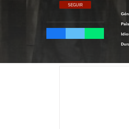
SEGUIR
Gén
Paí
Idi
Dur