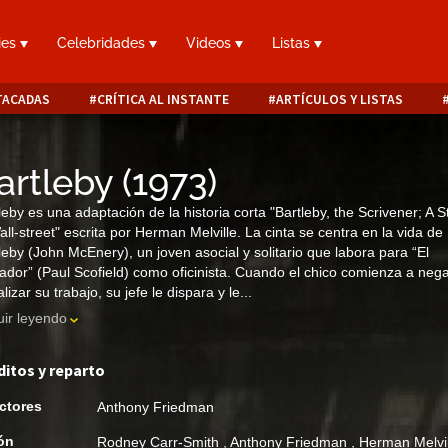
ies
Celebridades
Videos
Listas
TACADAS
CRÍTICA AL INSTANTE
ARTÍCULOS Y LISTAS
artleby
(
1973
)
leby es una adaptación de la historia corta "Bartleby, the Scrivener; A S
all-street" escrita por Herman Melville. La cinta se centra en la vida de
leby (John McEnery), un joven asocial y solitario que labora para “El
ador” (Paul Scofield) como oficinista. Cuando el chico comienza a neg
alizar su trabajo, su jefe le dispara y le...
ir leyendo
ditos y reparto
ctores
Anthony Friedman
ón
Rodney Carr-Smith
,
Anthony Friedman
,
Herman Melvi