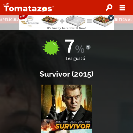
PELÍCULAS STREAMING GRATIS
NOTICIAS DESTACADAS
CRÍTICA A
7
Les gustó
Survivor
(
2015
)