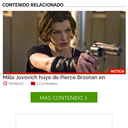
CONTENIDO RELACIONADO
NOTICIA
Milla Jovovich huye de Pierce Brosnan en
Survivor
05/Abr/15
1 Comentario
MÁS CONTENIDO