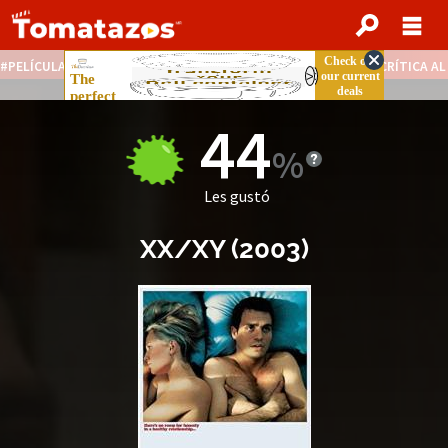
PELÍCULAS STREAMING GRATIS
NOTICIAS DESTACADAS
CRÍTICA A
44
Les gustó
XX/XY
(
2003
)