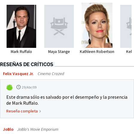
Kathleen Robertson
Mark Ruffalo
Maya Stange
Kel 
RESEÑAS DE CRÍTICOS
Felix Vasquez Jr.
Cinema Crazed
29/Abr/09
Este drama sólo es salvado por el desempeño y la presencia
de Mark Ruffalo.
Reseña completa
JoBlo
JoBlo's Movie Emporium