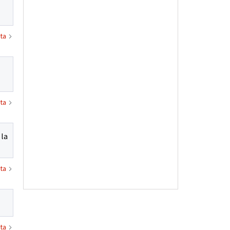
ta
ta
 la
ta
ta