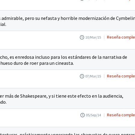
 admirable, pero su nefasta y horrible modernización de Cymbeli
ial.
Reseña comple
10/Mar/15
cho, es enredosa incluso para los estándares de la narrativa de
hueso duro de roer para un cineasta.
Reseña comple
07/Mar/15
ver más de Shakespeare, y si tiene este efecto en la audiencia,
ado.
Reseña comple
05/Sep/14
y texturas, prácticamente venerando las chaquetas de cuero negras