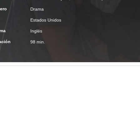
ero
Drama
s
Estados Unidos
oma
Inglés
ación
98 min.