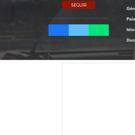
SEGUIR
Gén
Paí
Idi
Dur