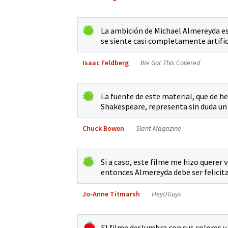
La ambición de Michael Almereyda es
se siente casi completamente artific
Isaac Feldberg
We Got This Covered
La fuente de este material, que de he
Shakespeare, representa sin duda un 
Chuck Bowen
Slant Magazine
Si a caso, este filme me hizo querer 
entonces Almereyda debe ser felicit
Jo-Anne Titmarsh
HeyUGuys
El filme deslumbra con sus colores 