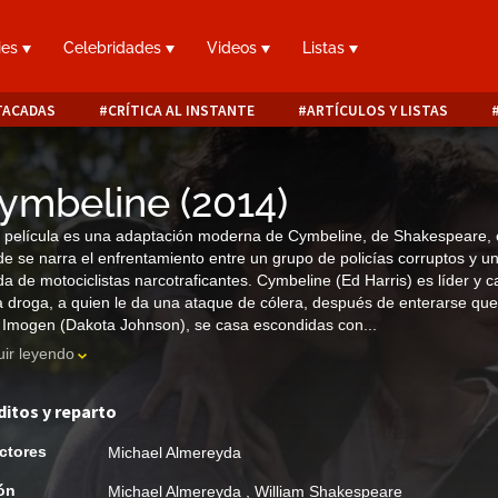
ies
Celebridades
Videos
Listas
TACADAS
CRÍTICA AL INSTANTE
ARTÍCULOS Y LISTAS
ymbeline
(
2014
)
 película es una adaptación moderna de Cymbeline, de Shakespeare,
e se narra el enfrentamiento entre un grupo de policías corruptos y u
a de motociclistas narcotraficantes. Cymbeline (Ed Harris) es líder y 
a droga, a quien le da una ataque de cólera, después de enterarse que
, Imogen (Dakota Johnson), se casa escondidas con...
ir leyendo
ditos y reparto
ctores
Michael Almereyda
ón
Michael Almereyda
,
William Shakespeare