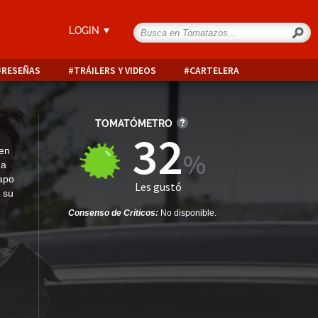
LOGIN
RESEÑAS
TRÁILERS Y VIDEOS
CARTELERA
TOMATÓMETRO
32
 en
na
capo
Les gustó
 su
Consenso de Críticos:
No disponible.