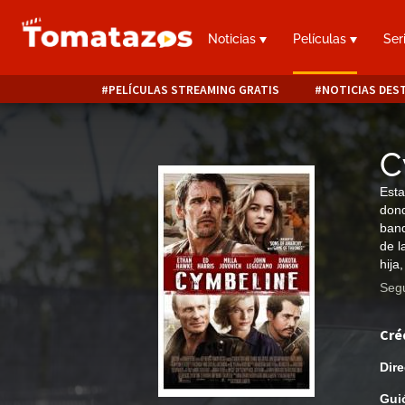
Noticias
Películas
Ser
PELÍCULAS STREAMING GRATIS
NOTICIAS DES
C
Esta
dond
band
de l
hija
Segu
Cré
Dire
Gui