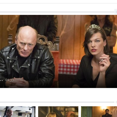
..
01:33