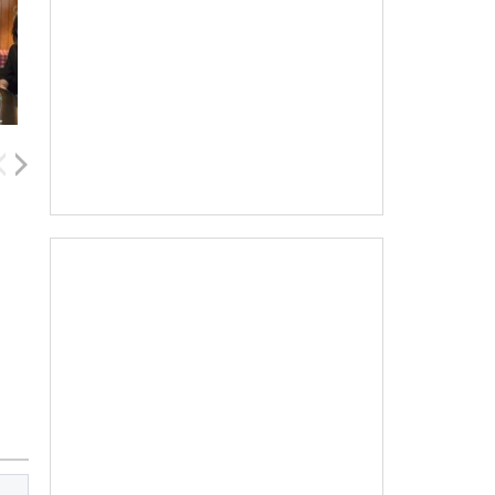
Dakota Johnson
Anton Yelchin
Peter Gerety