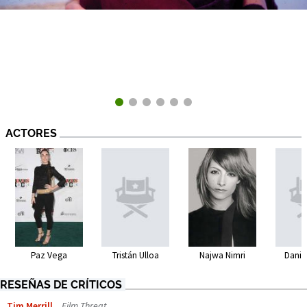
ACTORES
Paz Vega
Tristán Ulloa
Najwa Nimri
Danie
RESEÑAS DE CRÍTICOS
Tim Merrill
Film Threat