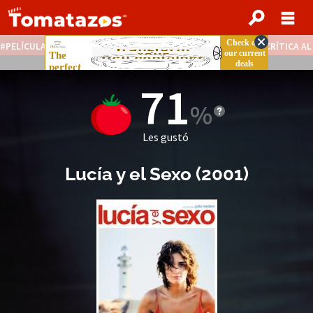
PELÍCULAS STREAMING GRATIS
NOTICIAS DESTACADAS
CRÍTICA A
71
Les gustó
Lucía y el Sexo
(
2001
)