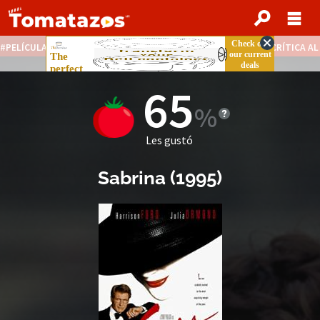
PELÍCULAS STREAMING GRATIS
NOTICIAS DESTACADAS
CRÍTICA A
65
Les gustó
Sabrina
(
1995
)