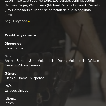
avión impacta la segunda torre. Los policías John McLoughlin
(Nicolas Cage), Will Jimeno (Michael Peña) y Dominick Pezzulo
(Jay Hernandez) al llegar, se percatan de que la segunda
torre...
Seguir leyendo
Créditos y reparto
Directores
Oliver Stone
Guión
Andrea Berloff
,
John McLoughlin
,
Donna McLoughlin
,
William
Jimeno
,
Allison Jimeno
Género
Clásico
,
Drama
,
Suspenso
País
Estados Unidos
Idioma
Inglés