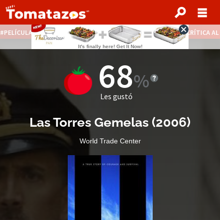
PELÍCULAS STREAMING GRATIS
NOTICIAS DESTACADAS
CRÍTICA A
68
Les gustó
Las Torres Gemelas
(
2006
)
World Trade Center