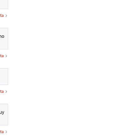
ta
eno
ta
ta
uy
ta