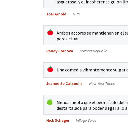
asquerosa, y el incoherente guión lim
Joel Arnold
NPR
Ambos actores se mantienen en el su
para actuar.
Randy Cordova
Arizona Republic
Una comedia vibrantemente vulgar q
Jeannette Catsoulis
New York Times
Menos inepta que el peor título del a
destartalada para poder llegar a lo 
Nick Schager
Village Voice