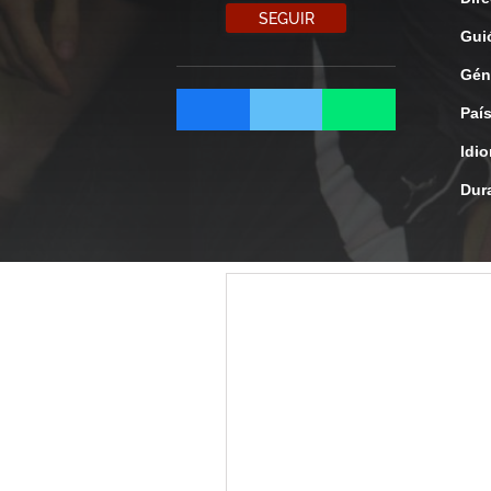
SEGUIR
Gui
Gén
Paí
Idi
Dur