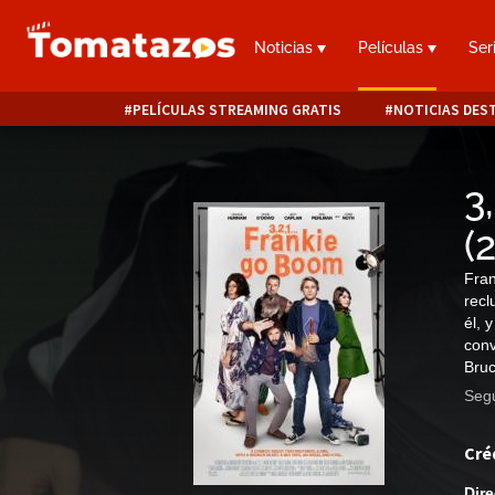
Noticias
Películas
Ser
PELÍCULAS STREAMING GRATIS
NOTICIAS DES
3
(
Fran
recl
él, 
conv
Bruc
Segu
Cré
Dire