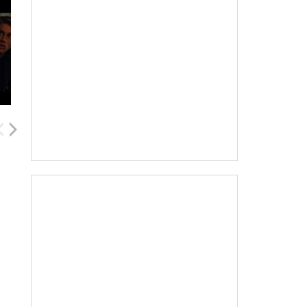
Lizzy Caplan
Whitney Cummings
Ron Perlman