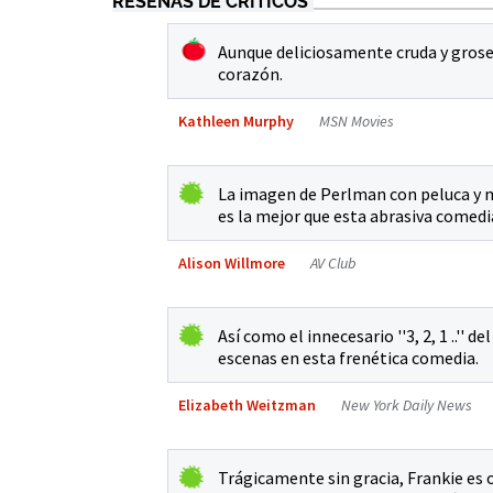
RESEÑAS DE CRÍTICOS
Aunque deliciosamente cruda y grose
corazón.
Kathleen Murphy
MSN Movies
La imagen de Perlman con peluca y ma
es la mejor que esta abrasiva comedi
Alison Willmore
AV Club
Así como el innecesario ''3, 2, 1 ..''
escenas en esta frenética comedia.
Elizabeth Weitzman
New York Daily News
Trágicamente sin gracia, Frankie es 