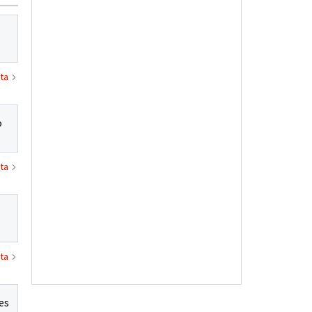
ta
o
ta
ta
es