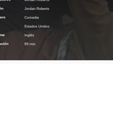
ón
Jordan Roberts
ero
Comedia
s
Estados Unidos
oma
Inglés
ación
89 min.