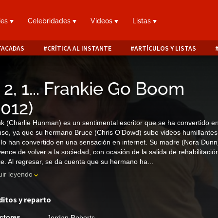
ies
Celebridades
Videos
Listas
TACADAS
CRÍTICA AL INSTANTE
ARTÍCULOS Y LISTAS
, 2, 1... Frankie Go Boom
2012
)
k (Charlie Hunman) es un sentimental escritor que se ha convertido e
uso, ya que su hermano Bruce (Chris O’Dowd) sube videos humillantes
y lo han convertido en una sensación en internet. Su madre (Nora Dunn)
ence de volver a la sociedad, con ocasión de la salida de rehabilitació
e. Al regresar, se da cuenta que su hermano ha...
ir leyendo
ditos y reparto
ctores
Jordan Roberts