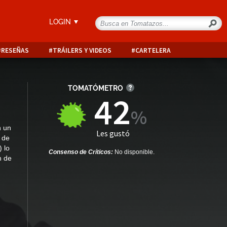
LOGIN
RESEÑAS
TRÁILERS Y VIDEOS
CARTELERA
TOMATÓMETRO
42
n un
Les gustó
 de
 lo
Consenso de Críticos:
No disponible.
n de