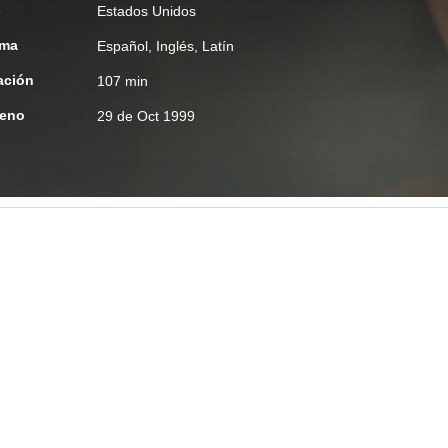
s
Estados Unidos
oma
Español, Inglés, Latín
ación
107 min
reno
29 de Oct 1999