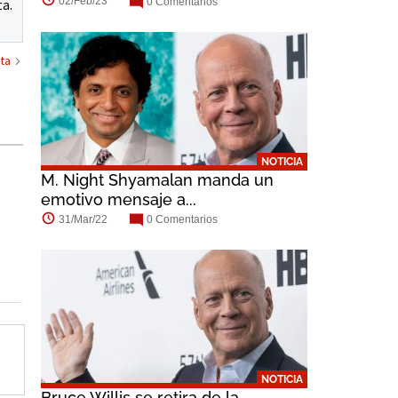
02/Feb/23
0 Comentarios
ta.
ta
NOTICIA
M. Night Shyamalan manda un
emotivo mensaje a...
31/Mar/22
0 Comentarios
NOTICIA
Bruce Willis se retira de la