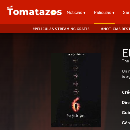
Noticias
Películas
Ser
PELÍCULAS STREAMING GRATIS
NOTICIAS DES
E
The 
Un n
la a
Cré
Dire
Gui
Gén