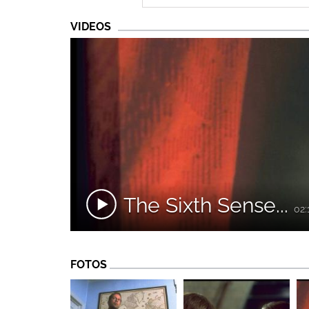
VIDEOS
The Sixth Sense...
02:
FOTOS