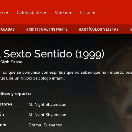
ies
Celebridades
Videos
Listas
TACADAS
CRÍTICA AL INSTANTE
ARTÍCULOS Y LISTAS
l Sexto Sentido
(
1999
)
Sixth Sense
iño, que se comunica con espíritus que no saben que han muerto, bu
yuda de un frívolo psicólogo infantil.
ditos y reparto
ctores
M. Night Shyamalan
ón
M. Night Shyamalan
ero
Drama
,
Suspenso