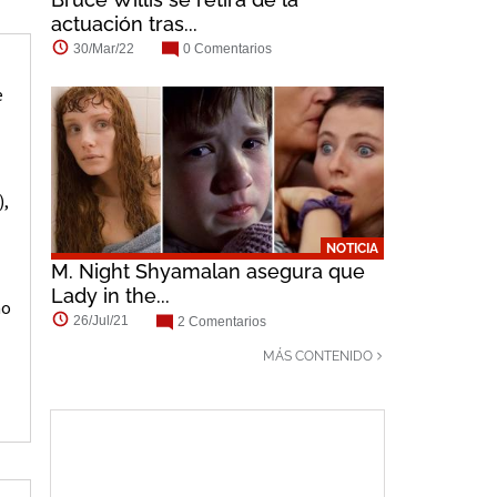
actuación tras...
30/Mar/22
0 Comentarios
e
),
NOTICIA
M. Night Shyamalan asegura que
Lady in the...
no
26/Jul/21
2 Comentarios
MÁS CONTENIDO