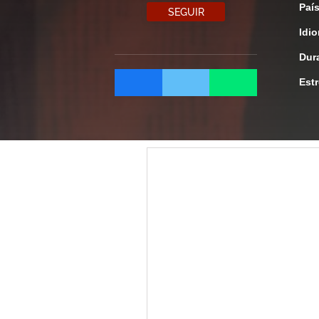
Paí
SEGUIR
Idi
Dur
Est