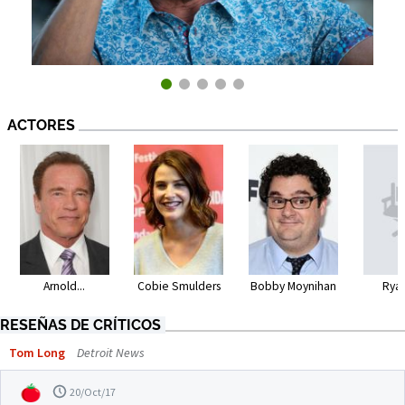
ACTORES
Arnold...
Cobie Smulders
Bobby Moynihan
Rya
RESEÑAS DE CRÍTICOS
Tom Long
Detroit News
20/Oct/17