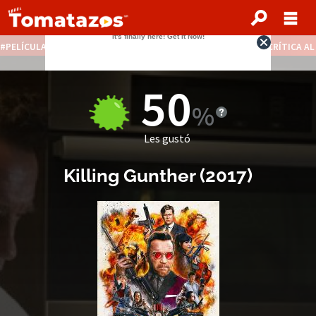
PELÍCULAS STREAMING GRATIS
NOTICIAS DESTACADAS
CRÍTICA A
50
Les gustó
Killing Gunther
(
2017
)