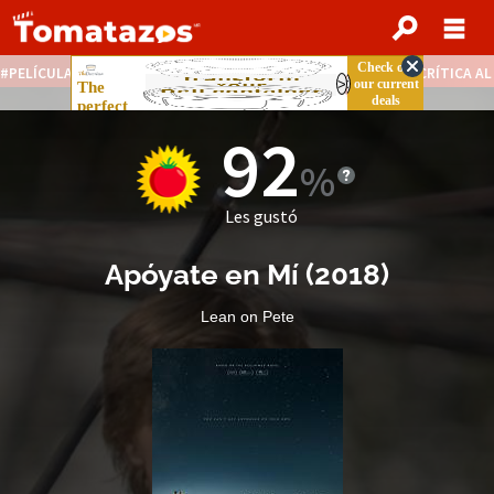
PELÍCULAS STREAMING GRATIS
NOTICIAS DESTACADAS
CRÍTICA A
92
Les gustó
Apóyate en Mí
(
2018
)
Lean on Pete