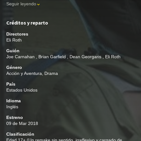
Seguir leyendo
Créditos y reparto
Directores
Eli Roth
Guión
Joe Carnahan
,
Brian Garfield
,
Dean Georgaris
,
Eli Roth
Género
Acción y Aventura
,
Drama
País
Estados Unidos
Idioma
Inglés
Estreno
09 de Mar 2018
Clasificación
Edad
17+ (Un remake sin sentido, irreflexivo y cargado de