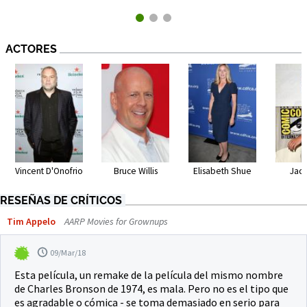
ACTORES
Vincent D'Onofrio
Bruce Willis
Elisabeth Shue
Jac
RESEÑAS DE CRÍTICOS
Tim Appelo
AARP Movies for Grownups
09/Mar/18
Esta película, un remake de la película del mismo nombre
de Charles Bronson de 1974, es mala. Pero no es el tipo que
es agradable o cómica - se toma demasiado en serio para