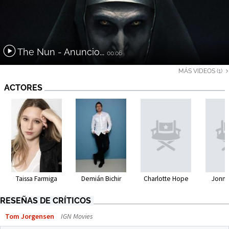
The Nun - Anuncio...
00:06
MÁS VIDEOS (1)
ACTORES
Taissa Farmiga
Demián Bichir
Charlotte Hope
Jonny
RESEÑAS DE CRÍTICOS
Tom Jorgensen
IGN Movies