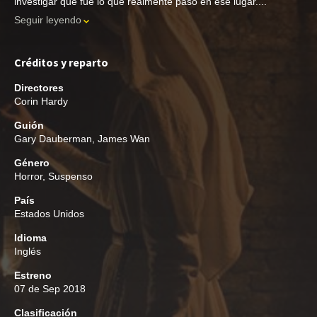
investigar qué fue lo que realmente pasó en ese lugar....
Seguir leyendo
Créditos y reparto
Directores
Corin Hardy
Guión
Gary Dauberman
,
James Wan
Género
Horror
,
Suspenso
País
Estados Unidos
Idioma
Inglés
Estreno
07 de Sep 2018
Clasificación