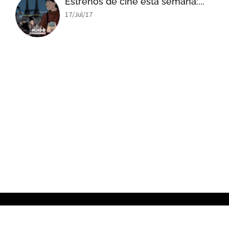
Estrenos de cine esta semana:...
17/Jul/17
x