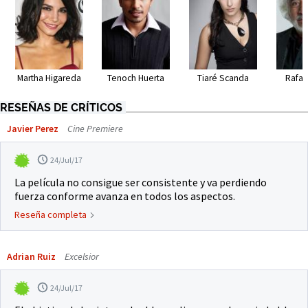
Martha Higareda
Tenoch Huerta
Tiaré Scanda
Rafae
RESEÑAS DE CRÍTICOS
Javier Perez
Cine Premiere
24/Jul/17
La película no consigue ser consistente y va perdiendo
fuerza conforme avanza en todos los aspectos.
Reseña completa
Adrian Ruiz
Excelsior
24/Jul/17