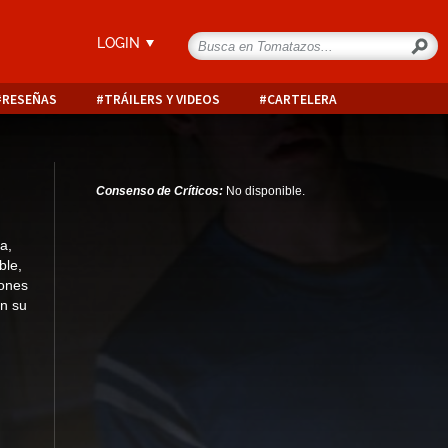
LOGIN
RESEÑAS
TRÁILERS Y VIDEOS
CARTELERA
Consenso de Críticos:
No disponible.
a,
ble,
iones
en su