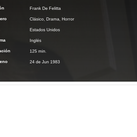
ón
Frank De Felitta
ero
Clásico
,
Drama
,
Horror
s
Estados Unidos
oma
Inglés
ación
125 min.
reno
24 de Jun 1983