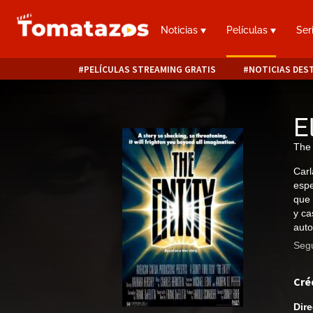
Noticias
Películas
Ser
PELÍCULAS STREAMING GRATIS
NOTICIAS DES
E
The 
Carl
espe
que 
y ca
auto
Segu
Cré
Dire