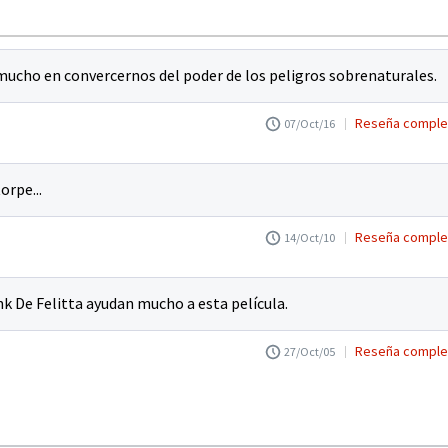
 mucho en convercernos del poder de los peligros sobrenaturales.
Reseña comple
07/Oct/16
orpe...
Reseña comple
14/Oct/10
nk De Felitta ayudan mucho a esta película.
Reseña comple
27/Oct/05