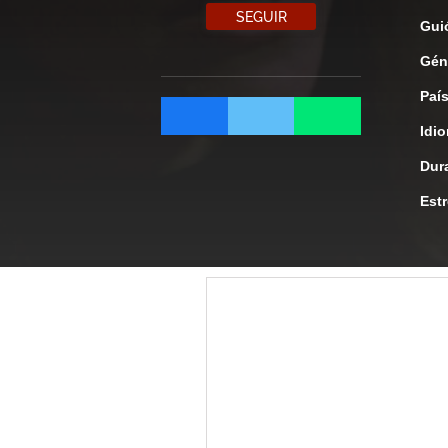
SEGUIR
Gui
Gén
Paí
Idi
Dur
Est