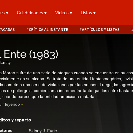
ies
Celebridades
Videos
Listas
TACADAS
CRÍTICA AL INSTANTE
ARTÍCULOS Y LISTAS
l Ente
(
1983
)
Entity
a Moran sufre de una serie de ataques cuando se encuentra en su cas
cialmente en su alcoba. Se trata de una entidad fantasmagórica, invisi
la somete a una serie de violaciones por las noches. Luego, las agres
sos de poltergeist comienzan a incrementar tanto que los sufre hasta 
, cuando parece que la entidad ambiciona matarla. ...
ir leyendo
ditos y reparto
ctores
Sidney J. Furie