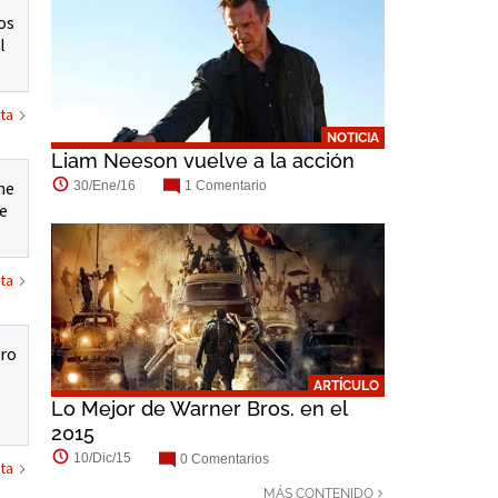
os
l
ta
NOTICIA
Liam Neeson vuelve a la acción
ne
30/Ene/16
1 Comentario
e
ta
ero
ARTÍCULO
Lo Mejor de Warner Bros. en el
2015
10/Dic/15
0 Comentarios
ta
MÁS CONTENIDO