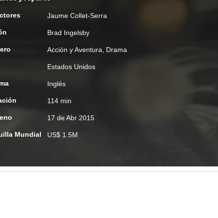
ctores
Jaume Collet-Serra
ón
Brad Ingelsby
ero
Acción y Aventura
,
Drama
s
Estados Unidos
oma
Inglés
ación
114 min
reno
17 de Abr 2015
uilla Mundial
US$ 1.5M