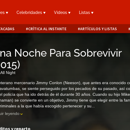
ies
Celebridades
Videos
Listas
TACADAS
CRÍTICA AL INSTANTE
ARTÍCULOS Y LISTAS
na Noche Para Sobrevivir
2015
)
All Night
eterano mercenario Jimmy Conlon (Neeson), que antes era conocido 
avatumbas, se siente perseguido por los pecados de su pasado, así 
el policía que ha ido detrás de él durante 30 años. Cuando su hijo Mike
naman) se convierte en un objetivo, Jimmy tiene que elegir entre la fam
riminales a la que había escogido pertenecer y su...
ir leyendo
ditos y reparto