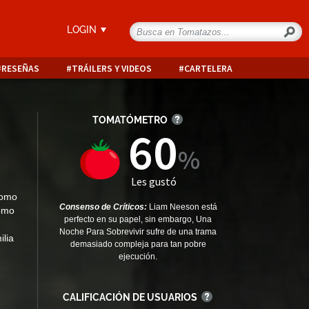
LOGIN
RESEÑAS
TRÁILERS Y VIDEOS
CARTELERA
TOMATÓMETRO
60
Les gustó
como
Consenso de Críticos:
Liam Neeson está
como
perfecto en su papel, sin embargo, Una
Noche Para Sobrevivir sufre de una trama
ilia
demasiado compleja para tan pobre
ejecución.
CALIFICACIÓN DE USUARIOS