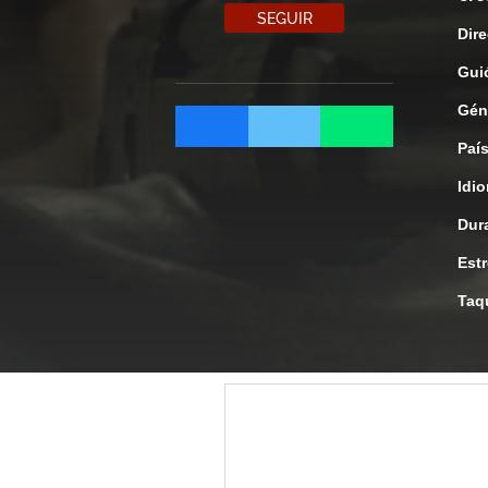
SEGUIR
Dire
Gui
Gén
Paí
Idi
Dur
Est
Taq