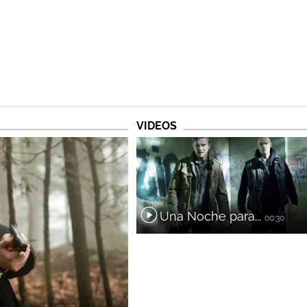
VIDEOS
Una Noche para...
00:30
..