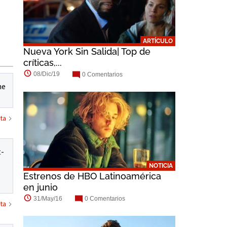
Common
ARTÍCULO
Nueva York Sin Salida| Top de
críticas,...
08/Dic/19
0 Comentarios
he
ta
t-
NOTICIA
Estrenos de HBO Latinoamérica
en junio
31/May/16
0 Comentarios
ta