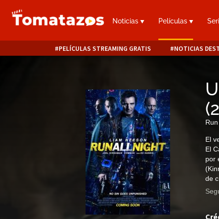
Noticias
Películas
Ser
PELÍCULAS STREAMING GRATIS
NOTICIAS DES
U
(
Run 
El v
El C
por 
(Kin
de c
Segu
Cré