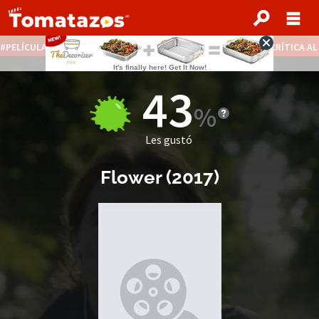
PELÍCULAS STREAMING GRATIS
NOTICIAS DESTACADAS
CRÍTICA A
43
Les gustó
Flower
(
2017
)